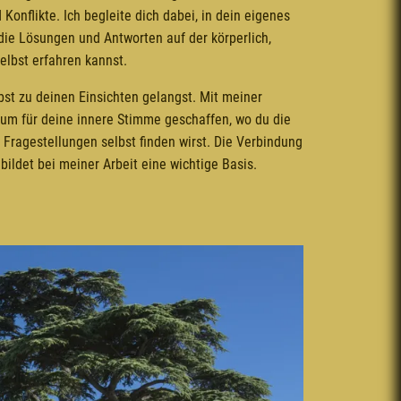
onflikte. Ich begleite dich dabei, in dein eigenes
ie Lösungen und Antworten auf der körperlich,
elbst erfahren kannst.
lbst zu deinen Einsichten gelangst. Mit meiner
aum für deine innere Stimme geschaffen, wo du die
Fragestellungen selbst finden wirst. Die Verbindung
bildet bei meiner Arbeit eine wichtige Basis.