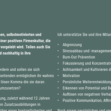
nen, selbstmotivierten und
Ich unterstütze Sie und ihre Mit
ner positiven Firmenkultur, die
• Abgrenzung
vorgelebt wird. Teilen auch Sie
• Stressabbau und -managemen
 nachhaltig in ihre
• Burn-Out Prävention
• Fokussierung und Konzentrati
rdern und sollen sie sich
• Achtsamkeit und Kultivieren d
rbeitenden ermöglichen ihr wahres
• Motivation
 lösen Komma die sie daran
• Persönliche Weiterentwicklun
s umzusetzen?
• Erkennen von Potential und B
• Auflösen von negativen Verha
ung, zuletzt während 12 Jahren
• Positive Kommunikation, Affir
en Zusatzausbildungen in
 über einen breitgefächerten und
Nach einem persönlichen und unve