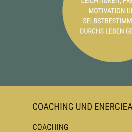
COACHING UND ENERGIEA
COACHING