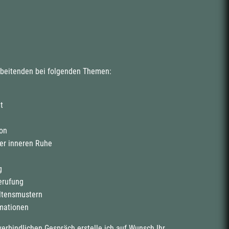
arbeitenden bei folgenden Themen:
t
on
er inneren Ruhe
g
erufung
ltensmustern
mationen
rbindlichen Gespräch erstelle ich auf Wunsch Ihr