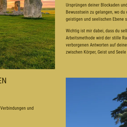
Ursprüngen deiner Blockaden und K
Bewusstsein zu gelangen, wo du d
geistigen und seelischen Ebene s
Wichtig ist mir dabei, dass du se
Arbeitsmethode wird der stille R
verborgenen Antworten auf deine 
zwischen Körper, Geist und Seele 
EN
 Verbindungen und